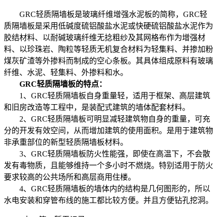
GRC轻质隔墙板是玻璃纤维增强水泥板的简称，GRC轻
质隔墙板是采用低碱度硫铝酸盐水泥或快硬硫铝酸盐水泥作为
胶结材料、以耐碱玻璃纤维无捻粗纱及其网格布作为增强材
料、以珍珠岩、陶粒等轻质无机复合材料为轻集料、并掺加粉
煤灰矿渣等外掺料而制成的空心条板。其具体组成原料有玻璃
纤维、水泥、轻集料、外掺料和水。
GRC轻质隔墙板的特点：
1、GRC轻质隔墙板自身重量轻，适用于框架、高层建筑
和旧房改造等工程中，是装配式建筑的墙体配套材料。
2、GRC轻质隔墙板可明显减轻建筑物自身的重量，可充
分的开发有效空间，从而增加建筑的使用面积。是用于建筑物
非承重部位的新型轻质隔墙板材料。
3、GRC轻质隔墙板防火性能强，即使在高温下，不会散
发有毒物质，且能够维持一个多小时不燃烧。特别适用于防火
要求较高的公共场所和高层商用住楼。
4、GRC轻质隔墙板的墙体内的结构是几何图形的，所以
水电安装和穿管布线的施工都比较方便。并且方便钻孔挖洞。