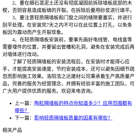
2、要在细石混泥土还没有彻底凝固前拆除墙板底部的木
楔，否则容易造成板缝的开裂。在拆除后要用砂浆进行填平。
3、要注意轻质隔墙板和门窗之间的缝隙要塞实，并进行
刮平处理。在安装完7天之内不可以在此位置上打孔，以免条
板因为震动而产生开裂现象。
4、在轻质隔墙板安装前，要事先画好电线管、电线盒等
需要埋件的位置，并要留出管槽和孔洞，避免在安装完成后再
对墙体进行改动。
了解了轻质隔墙板的安装流程后，在安装时才能得心应
手，才能提高安装速度，节约安装成本，还可以避免因细节疏
忽而影响施工效果。洛阳浩之达建材公司秉承着生产高质量产
品，完善的服务为经营理念，并拥有经验丰富的施工团队，可
广大用户提供优质的服务。欢迎来电咨询。
上一篇：
陶粒隔墙板的特点你知道多少？应用范围都有
哪些？
下一篇：
影响轻质隔墙板质量的因素有哪些？
相关产品