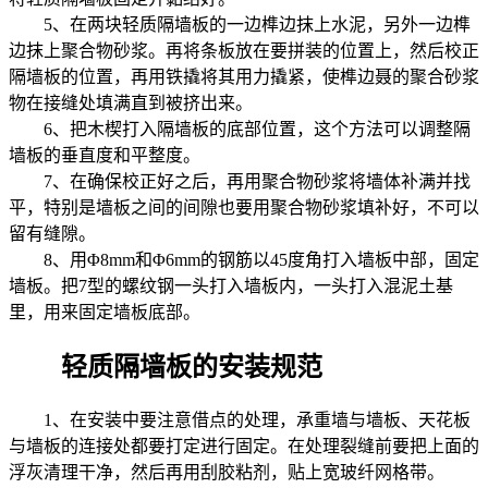
5、在两块轻质隔墙板的一边榫边抹上水泥，另外一边榫
边抹上聚合物砂浆。再将条板放在要拼装的位置上，然后校正
隔墙板的位置，再用铁撬将其用力撬紧，使榫边聂的聚合砂浆
物在接缝处填满直到被挤出来。
6、把木楔打入隔墙板的底部位置，这个方法可以调整隔
墙板的垂直度和平整度。
7、在确保校正好之后，再用聚合物砂浆将墙体补满并找
平，特别是墙板之间的间隙也要用聚合物砂浆填补好，不可以
留有缝隙。
8、用Φ8mm和Φ6mm的钢筋以45度角打入墙板中部，固定
墙板。把7型的螺纹钢一头打入墙板内，一头打入混泥土基
里，用来固定墙板底部。
轻质隔墙板的安装规范
1、在安装中要注意借点的处理，承重墙与墙板、天花板
与墙板的连接处都要打定进行固定。在处理裂缝前要把上面的
浮灰清理干净，然后再用刮胶粘剂，贴上宽玻纤网格带。